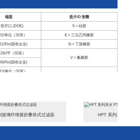
端盖
垫片/O 形圈
= 双开口 (DOE)
S = 硅胶
 222/单位（SOE）
E = 三元乙丙橡胶
222/Fin(国有企业)
N = 丁腈橡胶
 226//平（SOE）
V = 氟橡胶
226/Fin(国有企业)
 215/单位（SOE）
T = 聚四氟乙烯封装氟橡胶
 215/Fin(SOE)
系列玻璃纤维膜折叠筒式过滤器
HPT 系列亲水 PTF