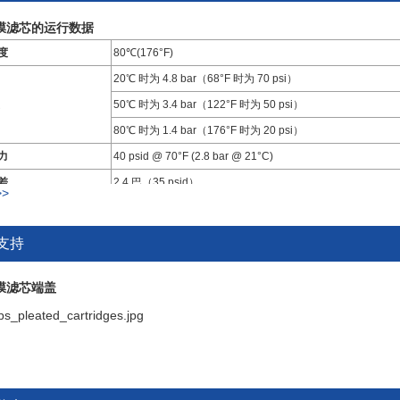
皱膜滤芯的运行数据
度
80℃(176°F)
20℃ 时为 4.8 bar（68°F 时为 70 psi）
50℃ 时为 3.4 bar（122°F 时为 50 psi）
80℃ 时为 1.4 bar（176°F 时为 20 psi）
力
40 psid @ 70°F (2.8 bar @ 21°C)
差
2.4 巴（35 psid）
>
间
121°C (250°F) 30 分钟，1.0 bar (14 psi)，多个循环
支持
S 褶皱膜滤芯的压降率
皱膜滤芯端盖