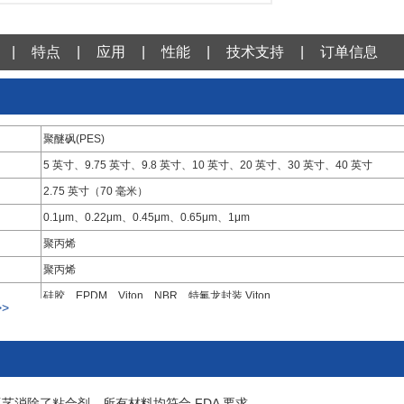
|
特点
|
应用
|
性能
|
技术支持
|
订单信息
聚醚砜(PES)
5 英寸、9.75 英寸、9.8 英寸、10 英寸、20 英寸、30 英寸、40 英寸
2.75 英寸（70 毫米）
0.1μm、0.22μm、0.45μm、0.65μm、1μm
聚丙烯
聚丙烯
硅胶、EPDM、Viton、NBR、特氟龙封装 Viton
>
聚丙烯
DOE、222/Flat、222/Fin（代码 3）、226/Flat、226/Fin（代码 7）、215/Fl
工艺消除了粘合剂，所有材料均符合 FDA 要求