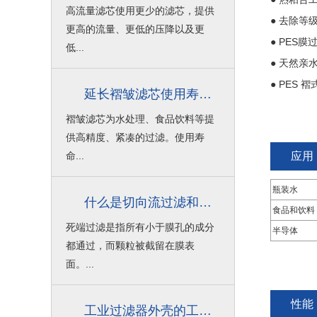
高流量滤芯使用更少的滤芯，提供
● 去除等
更高的流量、更低的压降以及更
● PES
低...
● 天然亲
● PES
延长褶皱滤芯使用寿命的技巧
褶皱滤芯为水处理、食品饮料等提
供高精度、紧凑的过滤。使用寿
命...
应用
瓶装水
什么是切向流过滤和死端过滤？
食品和饮料
死端过滤是指所有小于膜孔的成分
半导体
都通过，而颗粒被截留在膜表
面。...
性能
工业过滤器外壳的工作压力与设计压力