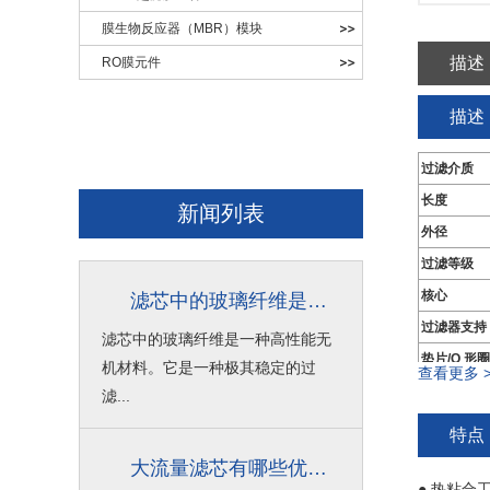
膜生物反应器（MBR）模块
描述
RO膜元件
描述
过滤介质
长度
新闻列表
外径
过滤等级
核心
滤芯中的玻璃纤维是什么材料？
过滤器支持
滤芯中的玻璃纤维是一种高性能无
垫片/O 形圈
机材料。它是一种极其稳定的过
查看更多 >
端盖/笼
滤...
端盖类型
特点
大流量滤芯有哪些优点？
● 热粘合