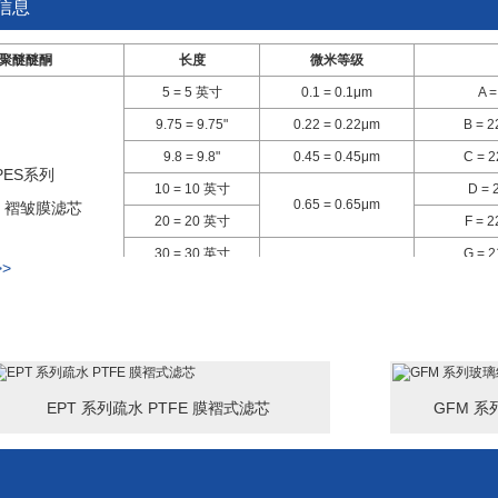
信息
聚醚醚酮
长度
微米等级
5 = 5 英寸
0.1 = 0.1μm
A 
9.75 = 9.75"
0.22 = 0.22μm
B =
9.8 = 9.8"
0.45 = 0.45μm
C = 
PES系列
10 = 10 英寸
D =
0.65 = 0.65μm
S 褶皱膜滤芯
20 = 20 英寸
F = 
30 = 30 英寸
G =
>
1 = 1μm
40 = 40 英寸
H =
22-C-V
ES 折叠膜滤芯 - 10" - 0.22μm - 222/Fin(SOE) - Viton
EPT 系列疏水 PTFE 膜褶式滤芯
GFM 
求定制尺寸的PES折叠式膜滤芯