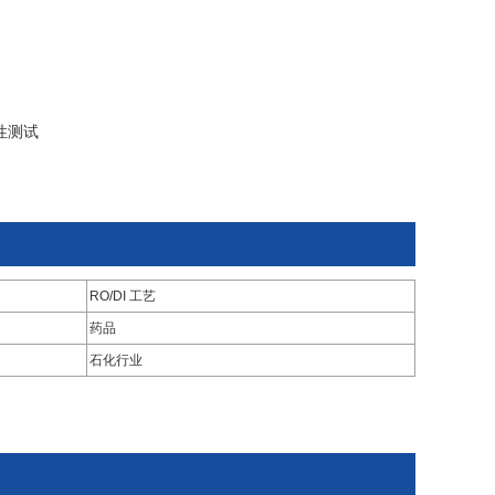
性测试
RO/DI 工艺
药品
石化行业