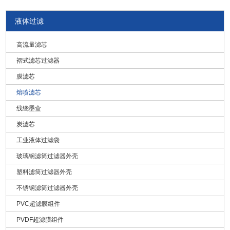
75 =
粘合
毫米
口）
75μm
液体过滤
筒式过滤
100 =
器
100μm
20 = 20 英寸（508
高流量滤芯
毫米）
100 =
B=30
褶式滤芯过滤器
100μm
毫米
膜滤芯
30 = 30 英寸（762
150 =
熔喷滤芯
毫米）
150μm
线绕墨盒
40 = 40 英寸（1016
200 =
毫米）
200μm
炭滤芯
例如：
工业液体过滤袋
SRB-20-5-A-C-D
玻璃钢滤筒过滤器外壳
SRB 系列螺旋树脂粘合滤芯 - 20" - 5μm -28mm - 65mm - DOE
塑料滤筒过滤器外壳
特殊规格树脂粘合滤芯可定制，如特殊内径、外径、长度、端盖等。
不锈钢滤筒过滤器外壳
PVC超滤膜组件
PVDF超滤膜组件