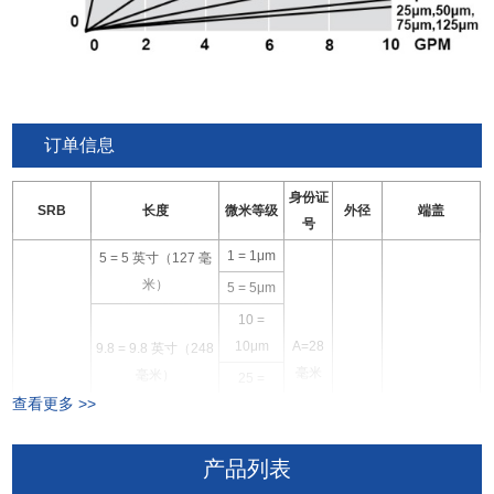
订单信息
身份证
SRB
长度
微米等级
外径
端盖
号
1 = 1μm
5 = 5 英寸（127 毫
米）
5 = 5μm
10 =
10μm
A=28
9.8 = 9.8 英寸（248
毫米
毫米）
25 =
查看更多 >>
25μm
50 =
SRB系列
50μm
10 = 10 英寸（254
产品列表
螺旋树脂
毫米）
C=65
D = DOE（双开