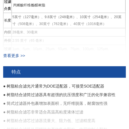
过滤
丙烯酸纤维/酚醛树脂
介质
5英寸（127毫米）、9.8英寸（248毫米）、10英寸（254毫米）、20英
长度
寸（508毫米）、30英寸（762毫米）、40英寸（1016毫米）
内径
28毫米、30毫米
外径
2.55 英寸（65 毫米）
过滤
1μm、5μm、10μm、25μm、50μm、75μm、100μm、125μm、
查看更多 >>
等级
150μm、200μm
端盖
双开口 (DOE)
特点
● 树脂粘合滤光片通常为DOE适配器，可接受SOE适配器
● 树脂结合滤筒过滤器具有超强的抗压强度和广泛的化学兼容性
● 筒式过滤器外包裹增加表面积，无纤维脱落，耐腐蚀性强
● 树脂粘合滤芯非常适合高温高粘度液体过滤
● 树脂粘合滤芯过滤器流量大、阻力低、过滤精度高