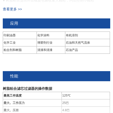
● 树脂粘合滤筒外层螺旋包裹收集大颗粒，内层控制小颗粒
查看更多 >>
应用
印刷油墨
化学涂料
有机溶剂
化学工业
增塑剂行业
石油和天然气流体
粘合剂和树脂
清漆和清漆
石油产品
性能
树脂粘合滤芯过滤器的操作数据
最高工作温度
125℃
最大。工作压力
25巴
最大。压差
4.8巴