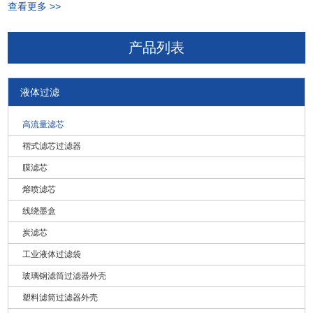
查看更多 >>
褶皱高流量
（1016 毫米）
20μm
褶皱
滤芯
40 =
V = 氟橡胶
产品列表
40μm
B = B 型
端盖
70 =
70μm
60 = 60 英寸
液体过滤
（1524 毫米）
100 =
100μm
高流量滤芯
褶式滤芯过滤器
例如：
膜滤芯
MF-P-40-1-A-E
熔喷滤芯
MF 系列褶式高流量滤芯 - PP 褶式 - 40" (1016mm) - 1μm - A 型端盖
线绕墨盒
- EPDM
炭滤芯
工业液体过滤袋
玻璃钢滤筒过滤器外壳
塑料滤筒过滤器外壳