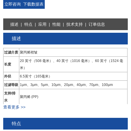
立即咨询
下载数据表
描述
|
特点
|
应用
|
性能
|
技术支持
|
订单信息
描述
过滤介质
聚丙烯褶皱
20 英寸（508 毫米）、40 英寸（1016 毫米）、60 英寸（1524 毫
长度
米）
外径
6.5英寸（165毫米）
过滤等级
1μm、3μm、5μm、10μm、20μm、40μm、70μm、100μm
支持/排
聚丙烯 (PP)
水
查看更多 >>
端盖材料
玻璃纤维增强聚丙烯 (PP)
中心核心
聚丙烯
特点
外支撑笼
聚丙烯