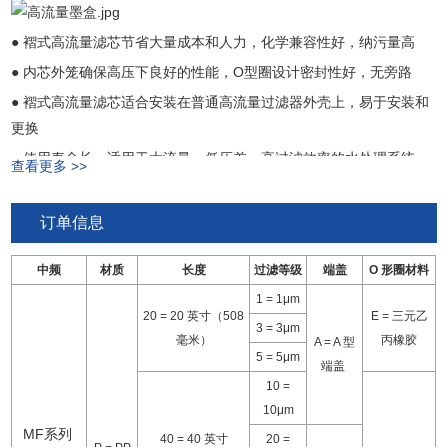
● 褶式高流量滤芯节省大量成本和人力，化学兼容性好，纳污量高
● 内芯外笼确保高压下良好的性能，O型圈设计密封性好，无旁路
● 褶式高流量滤芯适合安装在普通高流量过滤器外壳上，易于安装和
更换
● 使用寿命长，适用于大流量、低压差、高过滤效率的水处理系统
查看更多 >>
订单信息
中频
材质
长度
过滤等级
端盖
O 形圈材料
1 = 1μm
20 = 20 英寸（508
E = 三元乙
3 = 3μm
毫米）
丙橡胶
A = A 型
5 = 5μm
端盖
10 =
10μm
MF系列
40 = 40 英寸
20 =
P = PP