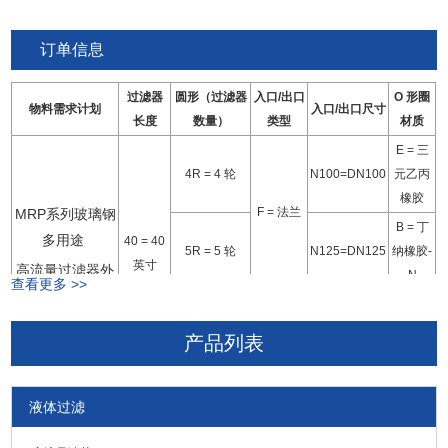
本
订单信息
玻璃钢多层高流量过滤器外壳生产线
过滤器
圆形（过滤器
入口/出口
O 形圈
物料需求计划
入口/出口尺寸
长度
数量）
类型
材质
E = 三
4R = 4 轮
N100=DN100
元乙丙
橡胶
F = 法兰
MRP系列玻璃钢
B = 丁
多用途
40 = 40
5R = 5 轮
N125=DN125
纳橡胶-
英寸
高流量过滤器外
N
查看更多 >>
壳
V = 氟
6R = 6 轮
N150=DN150
橡胶
C = 夹钳
产品列表
7R = 7 轮
N200=DN200
S = 硅
例如：
液体过滤
MRP-40-4R-F-N150-E