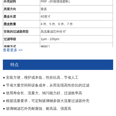
外壳材料
FRP（纤维增强塑料）
房屋方向
垂直
墨盒长度
40英寸
墨盒数量
4 件、5 件、6 件、7 件
安装的过滤器类型
高流量滤芯外径 6"
过滤等级
1μm - 100μm
连接方式
侧端口
查看更多 >>
入口/出口类型
法兰、卡箍
入口/出口尺寸
DN100、DN125、DN150、DN200
特点
密封类型
活节螺栓铰链
密封材料
EPDM、丁腈橡胶、氟橡胶、硅
● 安装方便，维护成本低，性价比高，节省人工
● 节省大量空间和设备成本，从而实现高性价比的过滤
● 使用寿命长、流量大、纳污能力好、过滤效率高
● 根据流量要求，可定制玻璃钢多级大流量过滤器外壳
● 玻璃钢滤芯外壳耐腐蚀、耐高温、强度高