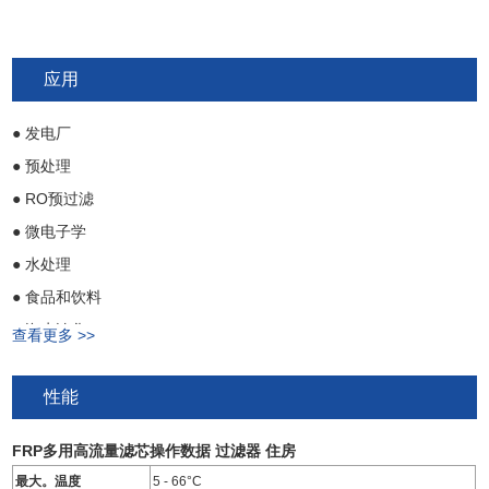
应用
● 发电厂
● 预处理
● RO预过滤
● 微电子学
● 水处理
● 食品和饮料
● 海水淡化
查看更多 >>
性能
FRP多用高流量滤芯操作数据
过滤器
住房
最大。温度
5 - 66°C