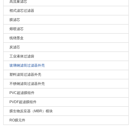
MRP 系列 FRP 多功能高流量过滤器外壳 - 40" - 4 圆形 - 法兰 -
高流量滤芯
DN150 - EPDM
褶式滤芯过滤器
如需更大流量，可组合玻璃钢大流量滤芯外壳，欢迎洽谈定制
膜滤芯
熔喷滤芯
线绕墨盒
炭滤芯
工业液体过滤袋
玻璃钢滤筒过滤器外壳
塑料滤筒过滤器外壳
不锈钢滤筒过滤器外壳
PVC超滤膜组件
PVDF超滤膜组件
膜生物反应器（MBR）模块
RO膜元件