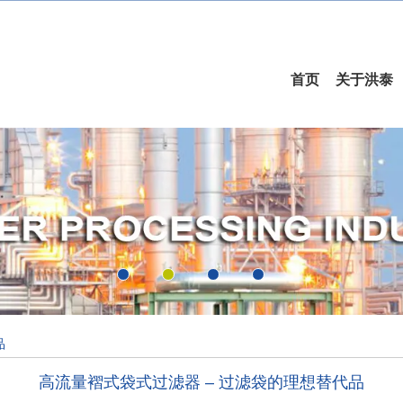
首页
关于洪泰
品
高流量褶式袋式过滤器 – 过滤袋的理想替代品