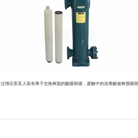
通过增压泵泵入装有离子交换树脂的酸吸附罐，废酸中的游离酸被树脂吸