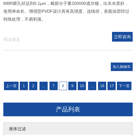
MBR膜孔径达到0.1μm，截留分子量200000道尔顿，出水水质好，
使用寿命长。增强型PVDF设计具有高强度、连续丝，表面涂层经过
特殊处理，不易剥落。
立即咨询
阅读更多
上一页
1
2
...
7
8
9
10
...
16
17
下一页
产品列表
液体过滤