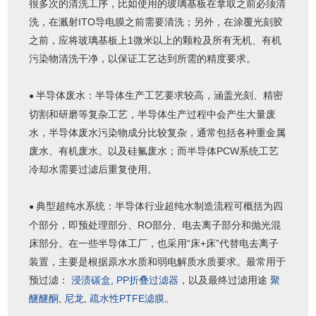
很多次的清洗工序，比如使用的玻璃基板在拿取之前必须清
洗，在溅射ITO导电膜之前需要清洗；另外，在涂覆光刻胶
之前，应将玻璃基板上1微米以上的颗粒及所有无机、有机
污染物清洗干净，以保证工艺达到所需的精度要求。
半导体废水：半导体生产工艺要求较高，涵盖光刻、精密
●
切割和研磨等复杂工艺，半导体生产过程中会产生大量废
水，半导体废水污染物成分比较复杂，通常包括各种重金属
废水、有机废水。以及硅氟废水；而半导体PCW系统工艺
冷却水需要过滤后重复使用。
典型超纯水系统：半导体行业超纯水制造流程可概括为四
●
个部分，即预处理部分、RO部分、电去离子部分和抛光混
床部分。在一些半导体工厂，也采用“床+床”代替电去离子
装置，主要是根据原水水质和弱电解质水质要求。最常用于
预过滤：
浸渍碳盒
,
PP折叠过滤器
，以及最终过滤用途
聚
醚醚酮
,
尼龙
,
疏水性PTFE滤膜
。