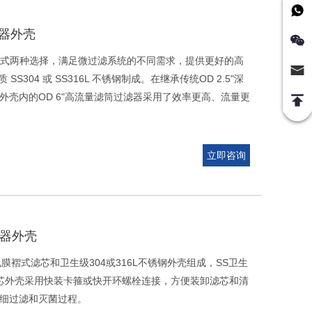
滤器外壳
卧式两种选择，满足微过滤系统的不同需求，提供更好的高
S304 或 SS316L 不锈钢制成。在继承传统OD 2.5"深
壳内的OD 6"高流量滤筒过滤器采用了效率更高、流量更
立即咨询
滤器外壳
褶式滤芯和卫生级304或316L不锈钢外壳组成，SS卫生
滤芯外壳采用快装卡箍或快开环螺栓连接，方便装卸滤芯和清
细过滤和灭菌过程。